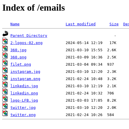
Index of /emails
Name
Last modified
Size
De
Parent Directory
2-logos-02.png
360.jpg
360.png
filet.png
instagram.jpg
instagram.png
linkedin.jpg
linkedin.png
logo-LFB.jpg
twitter.jpg
twitter.png